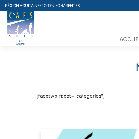
Skip
RÉGION AQUITAINE-POITOU-CHARENTES
to
content
ACCUE
[facetwp facet="categories"]