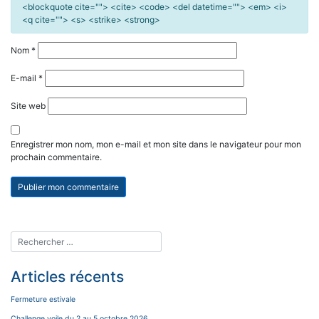
<blockquote cite=""> <cite> <code> <del datetime=""> <em> <i>
<q cite=""> <s> <strike> <strong>
Nom
*
E-mail
*
Site web
Enregistrer mon nom, mon e-mail et mon site dans le navigateur pour mon
prochain commentaire.
Articles récents
Fermeture estivale
Challenge voile du 2 au 5 octobre 2026