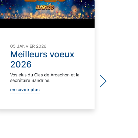
01 DÉ
Je 
que
05 JANVIER 2026
Meilleurs voeux
sec
2026
CL
Ar
Vos élus du Clas de Arcachon et la
secrétaire Sandrine.
ser
en savoir plus
co
du jeu
et réou
à 13h3
illumi
Bonnes
en sav