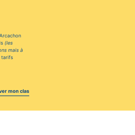
’Arcachon
els
(les
ons mais à
 tarifs
ver mon clas