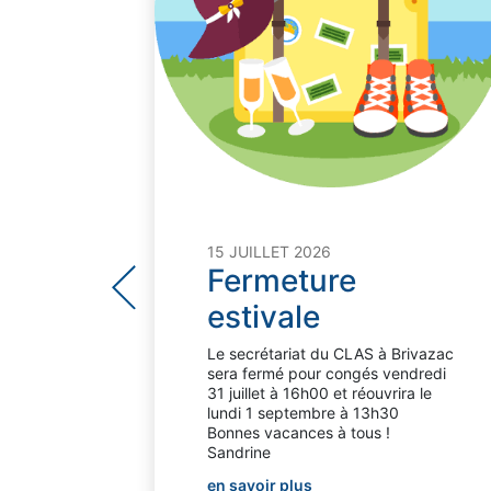
tre
n
15 JUILLET 2026
e
Fermeture
au
estivale
 La
’Oléron
total.
Le secrétariat du CLAS à Brivazac
sera fermé pour congés vendredi
31 juillet à 16h00 et réouvrira le
lundi 1 septembre à 13h30
Bonnes vacances à tous !
Sandrine
en savoir plus